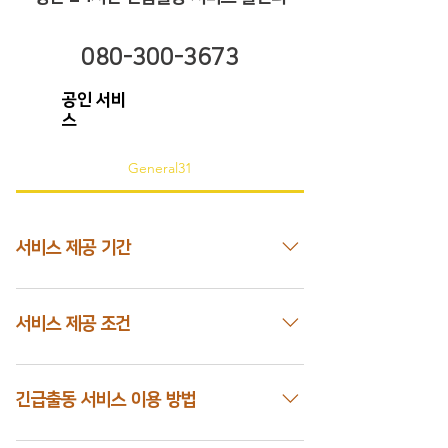
080-300-3673
공인 서비
스
General31
서비스 제공 기간
차량 소유권 변동에 관계없이 주행거리 6
만km 이내이면 해당 서비스를 이용하실
서비스 제공 조건
수 있습니다.
링컨코리아 24시간 긴급출동 서비스 이용
을 위해서는 다음의 사항이 준수되어야 합
긴급출동 서비스 이용 방법
니다. 링컨 24시간 긴급출동 서비스 콜센
터에 요청하시는 서비스 및 서비스 제공을
링컨 24시간 긴급출동 서비스를 이용하고